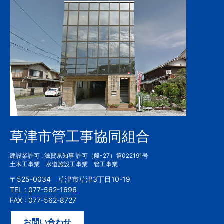
草津市管工事協同組合
建設業許可 : 滋賀県知事 許可（般-27）第022191号
土木工事業 水道施設工事業 管工事業
〒525-0034 草津市草津3丁目10-19
TEL :
077-562-1696
FAX :
077-562-8727
お問い合わせ