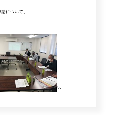
申請について」
💦