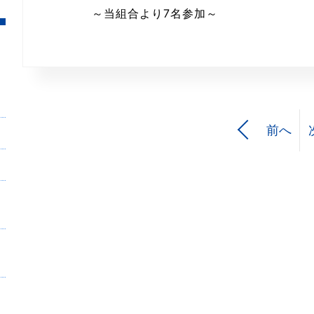
～当組合より7名参加～
前へ